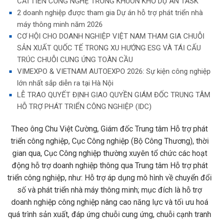
CẢI TIẾN CÔNG NGHỆ TRONG KHUÔN KHỔ DỰ ÁN TASK
2 doanh nghiệp được tham gia Dự án hỗ trợ phát triển nhà
máy thông minh năm 2026
CƠ HỘI CHO DOANH NGHIỆP VIỆT NAM THAM GIA CHUỖI
SẢN XUẤT QUỐC TẾ TRONG XU HƯỚNG ESG VÀ TÁI CẤU
TRÚC CHUỖI CUNG ỨNG TOÀN CẦU
VIMEXPO & VIETNAM AUTOEXPO 2026: Sự kiện công nghiệp
lớn nhất sắp diễn ra tại Hà Nội
LỄ TRAO QUYẾT ĐỊNH GIAO QUYỀN GIÁM ĐỐC TRUNG TÂM
HỖ TRỢ PHÁT TRIỂN CÔNG NGHIỆP (IDC)
Theo ông Chu Việt Cường, Giám đốc Trung tâm Hỗ trợ phát
triển công nghiệp, Cục Công nghiệp (Bộ Công Thương), thời
gian qua, Cục Công nghiệp thường xuyên tổ chức các hoạt
động hỗ trợ doanh nghiệp thông qua Trung tâm Hỗ trợ phát
triển công nghiệp, như: Hỗ trợ áp dụng mô hình về chuyển đổi
số và phát triển nhà máy thông minh; mục đích là hỗ trợ
doanh nghiệp công nghiệp nâng cao năng lực và tối ưu hoá
quá trình sản xuất, đáp ứng chuỗi cung ứng, chuỗi cạnh tranh