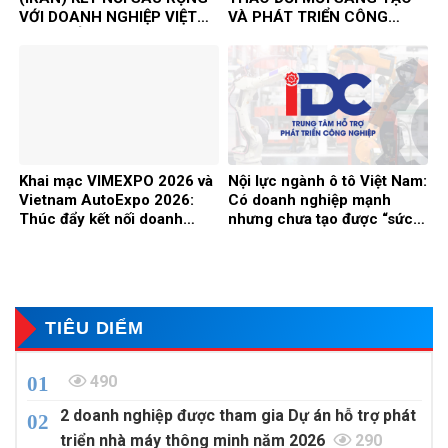
VỚI DOANH NGHIỆP VIỆT
VÀ PHÁT TRIỂN CÔNG
NAM, MỞ RA CƠ HỘI HỢP
NGHỆ – ĐỘNG LỰC NÂNG
TÁC ĐẦU TƯ VÀ THƯƠNG
CAO NĂNG LỰC CẠNH
MẠI SONG PHƯƠNG
TRANH CỦA DOANH
NGHIỆP TRONG HỘI NHẬP
Khai mạc VIMEXPO 2026 và
Nội lực ngành ô tô Việt Nam:
Vietnam AutoExpo 2026:
Có doanh nghiệp mạnh
Thúc đẩy kết nối doanh
nhưng chưa tạo được “sức
nghiệp, phát triển công
mạnh ngành”
nghiệp hỗ trợ và chế biến
chế tạo
TIÊU DIỂM
490
2 doanh nghiệp được tham gia Dự án hỗ trợ phát
triển nhà máy thông minh năm 2026
290