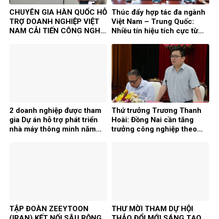
CHUYÊN GIA HÀN QUỐC HỖ
Thúc đẩy hợp tác đa ngành
TRỢ DOANH NGHIỆP VIỆT
Việt Nam – Trung Quốc:
NAM CẢI TIẾN CÔNG NGHỆ
Nhiều tín hiệu tích cực từ
TRONG KHUÔN KHỔ DỰ ÁN
Chương trình Kết nối doanh
TASK
nghiệp 2026
2 doanh nghiệp được tham
Thứ trưởng Trương Thanh
gia Dự án hỗ trợ phát triển
Hoài: Đồng Nai cần tăng
nhà máy thông minh năm
trưởng công nghiệp theo
2026
chiều sâu, chọn lọc FDI
TẬP ĐOÀN ZEEYTOON
THƯ MỜI THAM DỰ HỘI
(IRAN) KẾT NỐI SÂU RỘNG
THẢO ĐỔI MỚI SÁNG TẠO