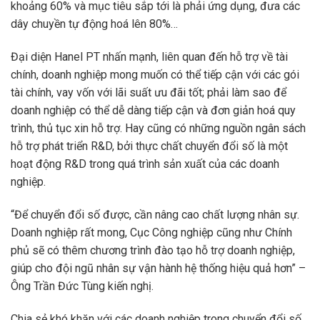
khoảng 60% và mục tiêu sắp tới là phải ứng dụng, đưa các
dây chuyền tự động hoá lên 80%…
Đại diện Hanel PT nhấn mạnh, liên quan đến hỗ trợ về tài
chính, doanh nghiệp mong muốn có thể tiếp cận với các gói
tài chính, vay vốn với lãi suất ưu đãi tốt; phải làm sao để
doanh nghiệp có thể dễ dàng tiếp cận và đơn giản hoá quy
trình, thủ tục xin hỗ trợ. Hay cũng có những nguồn ngân sách
hỗ trợ phát triển R&D, bởi thực chất chuyển đổi số là một
hoạt động R&D trong quá trình sản xuất của các doanh
nghiệp.
“Để chuyển đổi số được, cần nâng cao chất lượng nhân sự.
Doanh nghiệp rất mong, Cục Công nghiệp cũng như Chính
phủ sẽ có thêm chương trình đào tạo hỗ trợ doanh nghiệp,
giúp cho đội ngũ nhân sự vận hành hệ thống hiệu quả hơn” –
Ông Trần Đức Tùng kiến nghị.
Chia sẻ khó khăn với các doanh nghiệp trong chuyển đổi số,