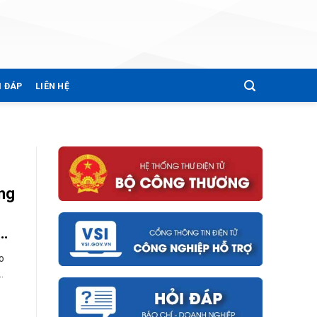
I ĐÁP
LIÊN HỆ
ông
án
o
.