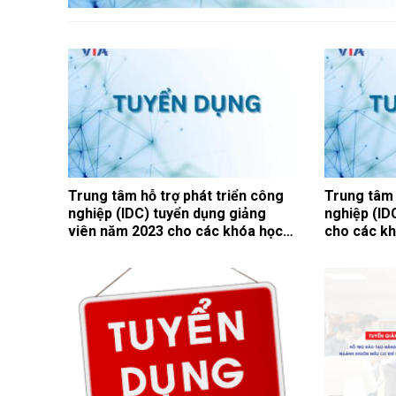
Trung tâm hỗ trợ phát triển công
Trung tâm 
nghiệp (IDC) tuyển dụng giảng
nghiệp (ID
viên năm 2023 cho các khóa học
cho các kh
về Thiết kế khuôn mẫu; Gia công
khuôn mẫu
khuôn mẫu, cơ khí chính xác và Đo
cơ khí chí
kiểm sản phẩm công nghiệp
phẩm công