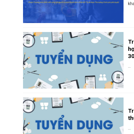
kha
Tr
hợ
30
...
Tr
th
...