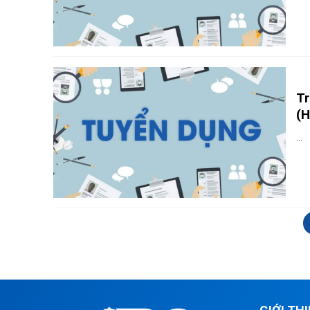
Tr
(H
...