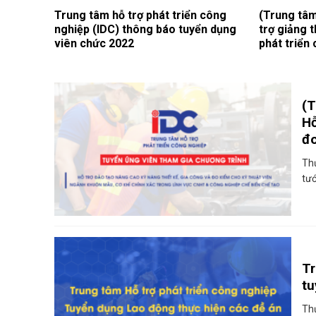
Trung tâm hỗ trợ phát triển công
(Trung tâm
nghiệp (IDC) thông báo tuyển dụng
trợ giảng 
viên chức 2022
phát triển
2022
(T
Hỗ
đo
ch
Th
tướ
Tr
tu
Thự