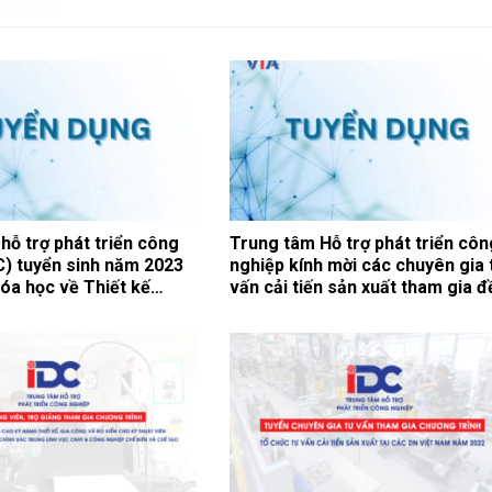
hỗ trợ phát triển công
Trung tâm Hỗ trợ phát triển côn
C) tuyển sinh năm 2023
nghiệp kính mời các chuyên gia 
óa học về Thiết kế
vấn cải tiến sản xuất tham gia đ
; Gia công khuôn mẫu,
án thuộc Chương trình phát triể
nh xác và Đo kiểm sản
công nghiệp hỗ trợ 2023
 nghiệp