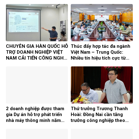
CHUYÊN GIA HÀN QUỐC HỖ
Thúc đẩy hợp tác đa ngành
TRỢ DOANH NGHIỆP VIỆT
Việt Nam – Trung Quốc:
NAM CẢI TIẾN CÔNG NGHỆ
Nhiều tín hiệu tích cực từ
TRONG KHUÔN KHỔ DỰ ÁN
Chương trình Kết nối doanh
TASK
nghiệp 2026
2 doanh nghiệp được tham
Thứ trưởng Trương Thanh
gia Dự án hỗ trợ phát triển
Hoài: Đồng Nai cần tăng
nhà máy thông minh năm
trưởng công nghiệp theo
2026
chiều sâu, chọn lọc FDI