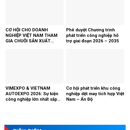
CƠ HỘI CHO DOANH
Phê duyệt Chương trình
NGHIỆP VIỆT NAM THAM
phát triển công nghiệp hỗ
GIA CHUỖI SẢN XUẤT
trợ giai đoạn 2026 – 2035
QUỐC TẾ TRONG XU
HƯỚNG ESG VÀ TÁI CẤU
TRÚC CHUỖI CUNG ỨNG
TOÀN CẦU
VIMEXPO & VIETNAM
Cơ hội phát triển khu công
AUTOEXPO 2026: Sự kiện
nghiệp dệt may tích hợp Việt
công nghiệp lớn nhất sắp
Nam – Ấn Độ
diễn ra tại Hà Nội