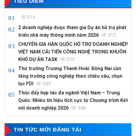
TIÊU DIỂM
514
2 doanh nghiệp được tham gia Dự án hỗ trợ phát
triển nhà máy thông minh năm 2026
313
CHUYÊN GIA HÀN QUỐC HỖ TRỢ DOANH NGHIỆP
VIỆT NAM CẢI TIẾN CÔNG NGHỆ TRONG KHUÔN
KHỔ DỰ ÁN TASK
273
Thứ trưởng Trương Thanh Hoài: Đồng Nai cần
tăng trưởng công nghiệp theo chiều sâu, chọn
lọc FDI
249
Thúc đẩy hợp tác đa ngành Việt Nam – Trung
Quốc: Nhiều tín hiệu tích cực từ Chương trình Kết
nối doanh nghiệp 2026
206
TIN TỨC MỚI ĐĂNG TẢI