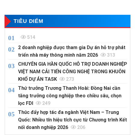
TRÚC CHUỖI CUNG ỨNG
TOÀN CẦU
TIÊU DIỂM
514
2 doanh nghiệp được tham gia Dự án hỗ trợ phát
triển nhà máy thông minh năm 2026
313
CHUYÊN GIA HÀN QUỐC HỖ TRỢ DOANH NGHIỆP
VIỆT NAM CẢI TIẾN CÔNG NGHỆ TRONG KHUÔN
KHỔ DỰ ÁN TASK
273
Thứ trưởng Trương Thanh Hoài: Đồng Nai cần
tăng trưởng công nghiệp theo chiều sâu, chọn
lọc FDI
249
Thúc đẩy hợp tác đa ngành Việt Nam – Trung
Quốc: Nhiều tín hiệu tích cực từ Chương trình Kết
nối doanh nghiệp 2026
206