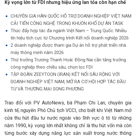
Kỳ vọng lớn từ FDI nhưng hiệu ứng lan tỏa còn hạn chế
CHUYÊN GIA HÀN QUỐC HỖ TRỢ DOANH NGHIỆP VIỆT NAM
CẢI TIẾN CÔNG NGHỆ TRONG KHUÔN KHỔ DỰ ÁN TASK
Thúc đẩy hợp tác đa ngành Việt Nam – Trung Quốc: Nhiều
tín hiệu tích cực từ Chương trình Kết nối doanh nghiệp 2026
2 doanh nghiệp được tham gia Dự án hỗ trợ phát triển nhà
máy thông minh năm 2026
Thứ trưởng Trương Thanh Hoài: Đồng Nai cần tăng trưởng
công nghiệp theo chiều sâu, chọn lọc FDI
TẬP ĐOÀN ZEEYTOON (IRAN) KẾT NỐI SÂU RỘNG VỚI
DOANH NGHIỆP VIỆT NAM, MỞ RA CƠ HỘI HỢP TÁC ĐẦU
TƯ VÀ THƯƠNG MẠI SONG PHƯƠNG
Trao đổi với PV AutoNews, bà Phạm Chi Lan, chuyên gia
kinh tế, nguyên Phó Chủ tịch VCCI, cho biết khi Việt Nam mở
cửa thu hút đầu tư nước ngoài vào lĩnh vực ô tô từ những
năm 1990, kỳ vọng lớn nhất không chỉ là thu hút vốn mà còn
từng bước xây dựng năng lực sản xuất trong nước thông