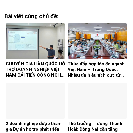
Bài viết cùng chủ đề:
CHUYÊN GIA HÀN QUỐC HỖ
Thúc đẩy hợp tác đa ngành
TRỢ DOANH NGHIỆP VIỆT
Việt Nam – Trung Quốc:
NAM CẢI TIẾN CÔNG NGHỆ
Nhiều tín hiệu tích cực từ
TRONG KHUÔN KHỔ DỰ ÁN
Chương trình Kết nối doanh
TASK
nghiệp 2026
2 doanh nghiệp được tham
Thứ trưởng Trương Thanh
gia Dự án hỗ trợ phát triển
Hoài: Đồng Nai cần tăng