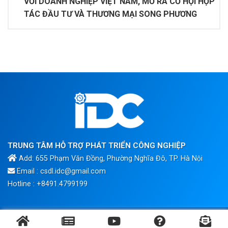
VỚI DOANH NGHIỆP VIỆT NAM, MỞ RA CƠ HỘI HỢP
TÁC ĐẦU TƯ VÀ THƯƠNG MẠI SONG PHƯƠNG
TRUNG TÂM HỖ TRỢ PHÁT TRIỂN CÔNG NGHIỆP
Add: 655 Phạm Văn Đồng, Phường Nghĩa Đô, TP. Hà Nội
Email : csdl.idc@gmail.com
Hotline : +8491.4799199
Bản quyền ©2020 thuộc về Trung Tâm Hỗ Trợ Phát Triển Công