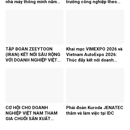
nhà máy thông minh năm
trưởng công nghiệp theo
2026
chiều sâu, chọn lọc FDI
TẬP ĐOÀN ZEEYTOON
Khai mạc VIMEXPO 2026 và
(IRAN) KẾT NỐI SÂU RỘNG
Vietnam AutoExpo 2026:
VỚI DOANH NGHIỆP VIỆT
Thúc đẩy kết nối doanh
NAM, MỞ RA CƠ HỘI HỢP
nghiệp, phát triển công
TÁC ĐẦU TƯ VÀ THƯƠNG
nghiệp hỗ trợ và chế biến
MẠI SONG PHƯƠNG
chế tạo
CƠ HỘI CHO DOANH
Phái đoàn Kuroda JENATEC
NGHIỆP VIỆT NAM THAM
thăm và làm việc tại IDC
GIA CHUỖI SẢN XUẤT
QUỐC TẾ TRONG XU
HƯỚNG ESG VÀ TÁI CẤU