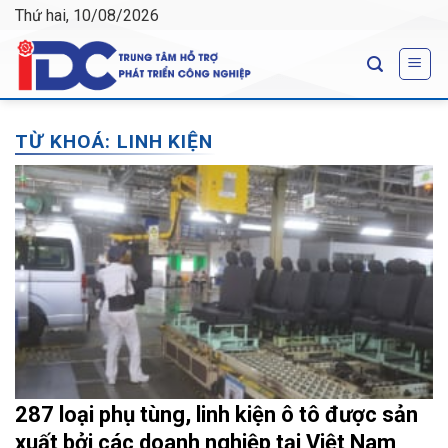
Skip
Thứ hai, 10/08/2026
to
content
TỪ KHOÁ:
LINH KIỆN
287 loại phụ tùng, linh kiện ô tô được sản
xuất bởi các doanh nghiệp tại Việt Nam