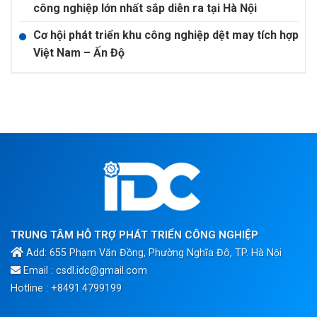
công nghiệp lớn nhất sắp diễn ra tại Hà Nội
Cơ hội phát triển khu công nghiệp dệt may tích hợp
Việt Nam – Ấn Độ
TRUNG TÂM HỖ TRỢ PHÁT TRIỂN CÔNG NGHIỆP
Add: 655 Phạm Văn Đồng, Phường Nghĩa Đô, TP. Hà Nội
Email : csdl.idc@gmail.com
Hotline : +8491.4799199