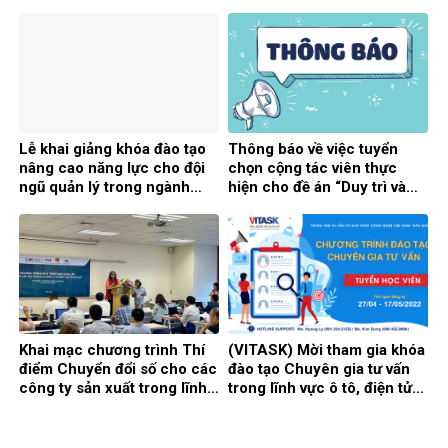
khổ Biên bản ghi nhớ hợp
tác giữa Cục Công nghiệp
và Công ty Ô tô Toyota Việt
Nam
Lễ khai giảng khóa đào tạo
Thông báo về việc tuyển
nâng cao năng lực cho đội
chọn cộng tác viên thực
ngũ quản lý trong ngành
hiện cho đề án “Duy trì và
công nghiệp hỗ trợ Việt Nam
vận hành Hệ thống Cơ sở dữ
liệu, Cổng thông tin điện tử
công nghiệp hỗ trợ năm
2024”
Khai mạc chương trình Thí
(VITASK) Mời tham gia khóa
điểm Chuyển đổi số cho các
đào tạo Chuyên gia tư vấn
công ty sản xuất trong lĩnh
trong lĩnh vực ô tô, điện tử
vực ô tô, cơ khí, điện tử tại
năm 2022
Việt Nam