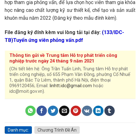
hợp tham gia phỏng vấn, để lựa chọn học viên tham gia khóa
học nâng cao chất lượng kỹ sư thiết kế, chế tạo và sản xuất
khuôn mẫu năm 2022 (Đăng ký theo mẫu đính kèm).
File đăng ký đính kèm vui lòng tải tại đây:
(133/IDC-
TB)Tuyển ứng viên phỏng vấn.pdf
Thông tin gửi về Trung tâm Hỗ trợ phát triển công
nghiệp trước ngày 24 tháng 9 năm 2021
(Chi tiết liên hệ: Ông Trần Tuấn Linh, Trung tâm Hỗ trợ phát
triển công nghiệp, số 655 Phạm Văn Đồng, phường Cổ Nhuế
1, quận Bắc Từ Liêm, thành phố Hà Nội, điện thoại
0969120456; Email:
linhtt.idc@gmail.com
hoặc
idc@moit.gov.vn).
Danh mục:
Chương Trình Đề Án