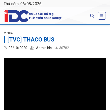
Skip
Thứ năm, 06/08/2026
to
content
MEDIA
[TVC] THACO BUS
08/10/2020
Admin.idc
30782