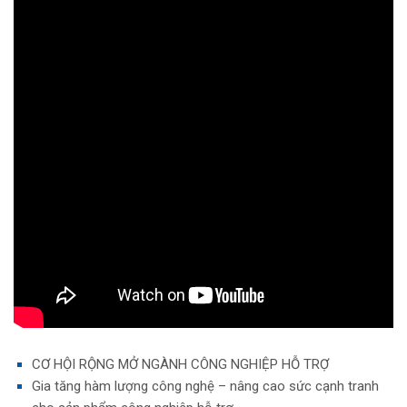
CƠ HỘI RỘNG MỞ NGÀNH CÔNG NGHIỆP HỖ TRỢ
Gia tăng hàm lượng công nghệ – nâng cao sức cạnh tranh