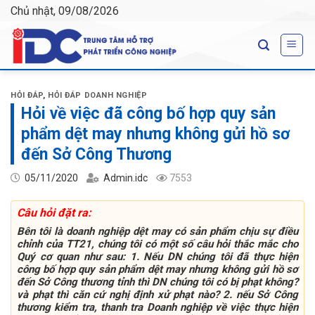
Skip
Chủ nhật, 09/08/2026
to
content
HỎI ĐÁP
,
HỎI ĐÁP DOANH NGHIỆP
Hỏi về việc đã công bố hợp quy sản
phẩm dệt may nhưng không gửi hồ sơ
đến Sở Công Thương
05/11/2020
Admin.idc
7553
Câu hỏi đặt ra:
Bên tôi là doanh nghiệp dệt may có sản phẩm chịu sự điều
chỉnh của TT21, chúng tôi có một số câu hỏi thắc mắc cho
Quý cơ quan như sau: 1. Nếu DN chúng tôi đã thực hiện
công bố hợp quy sản phẩm dệt may nhưng không gửi hồ sơ
đến Sở Công thương tỉnh thì DN chúng tôi có bị phạt không?
và phạt thì căn cứ nghị định xử phạt nào? 2. nếu Sở Công
thương kiểm tra, thanh tra Doanh nghiệp về việc thực hiện