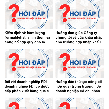
đươc phép đưa ra thị trường
chứng minh nguồn gốc xuất
Việt Nam
xứ
Kiểm định về hàm lượng
Hướng dẫn giúp Công ty
formaldehyt, amin thơm và
chúng tôi về cửa khẩu nhập
công bố hợp quy cho lô
cho trường hợp nhập khẩu
hàng này trước khi bán
xe tải đã qua sử dụng
không
Đối với doanh nghiệp FDI
Hướng dẫn thủ tục công bố
doanh nghiệp FDI có được
hợp quy (trong trường hợp
cấp phép xuất hàng qua các
doanh nghiệp có chi nhánh,
cửa khẩu phụ, đường mòn,
chuỗi cửa hàng)
lối mở được không