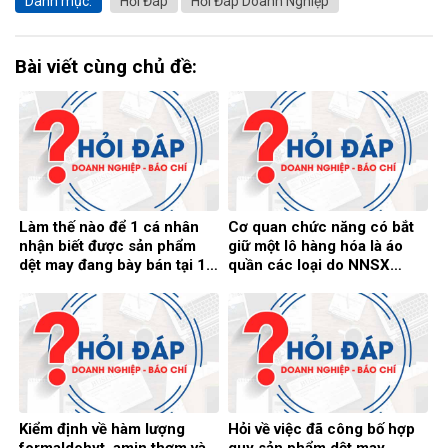
Danh mục:
Hỏi Đáp
Hỏi Đáp Doanh Nghiệp
Bài viết cùng chủ đề:
Làm thế nào để 1 cá nhân
Cơ quan chức năng có bắt
nhận biết được sản phẩm
giữ một lô hàng hóa là áo
dệt may đang bày bán tại 1
quần các loại do NNSX
cửa hàng/hiệu buôn là đã
không có hóa đơn chứng từ
đươc phép đưa ra thị trường
chứng minh nguồn gốc xuất
Việt Nam
xứ
Kiểm định về hàm lượng
Hỏi về việc đã công bố hợp
formaldehyt, amin thơm và
quy sản phẩm dệt may