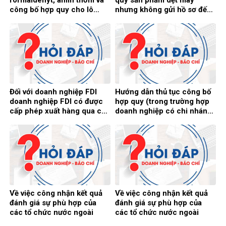
công bố hợp quy cho lô
nhưng không gửi hồ sơ đến
hàng này trước khi bán
Sở Công Thương
không
Đối với doanh nghiệp FDI
Hướng dẫn thủ tục công bố
doanh nghiệp FDI có được
hợp quy (trong trường hợp
cấp phép xuất hàng qua các
doanh nghiệp có chi nhánh,
cửa khẩu phụ, đường mòn,
chuỗi cửa hàng)
lối mở được không
Về việc công nhận kết quả
Về việc công nhận kết quả
đánh giá sự phù hợp của
đánh giá sự phù hợp của
các tổ chức nước ngoài
các tổ chức nước ngoài