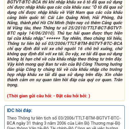
BGTVT-BTC-BCA thì khi nhập khẩu xe ô tô đã qua sử dụng
chỉ được nhập khẩu qua các cửa khẩu sau: “Ô tô đã qua sử
dụng chỉ được nhập khẩu về Việt Nam qua các cửa khẩu
cảng biển quốc tế: Cái Lân Quảng Ninh, Hải Phòng, Đà
Nẵng, thành phố Hồ Chí Minh (hiện nay có thêm Cảng quốc
tế Vũng tàu, theo Thông tư số 25/2010/TTLT-BCT-BGTVT-
BTC ngày 14/06/2010). Thủ tục hải quan được thực hiện
tại cửa khẩu nhập.” ++++++ Tuy nhiên, theo chúng tôi hiểu,
Thông tư liên bộ số 03/2006/TTLT-BTM-BGTVT-BTC-BCA
chỉ quy định đối với xe chở người 16 chỗ trở xuống, chứ
không quy định đối với xe tải. Do vậy, xe tải đã qua sử dụng
không bị hạn chế về cửa khẩu nhập theo thông tư trên đây.
Vậy kính mong quý Ban tư vấn của Bộ Công Thương hướng
dẫn giúp Công ty chúng tôi về cửa khẩu nhập cho trường
hợp nhập khẩu xe tải đã qua sử dụng trên đây. Xin chân
thành cảm ơn sự quan tâm hồi đáp của quý cơ quan. Trân
trọng.
(Thời gian gửi câu hỏi: - Đặt câu hỏi bởi: )
IDC hồi đáp:
Theo Thông tư liên tịch số 03/2006/TTLT-BTM-BGTVT-BTC-
BCA ngày 31 tháng 3 năm 2006 của Liên Bộ Thương mại-Bộ
Giao thông Vận tải-Bộ Tài chính-Bộ Công an về việc hướng