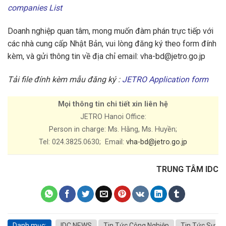
companies List
Doanh nghiệp quan tâm, mong muốn đàm phán trực tiếp với
các nhà cung cấp Nhật Bản, vui lòng đăng ký theo form đính
kèm, và gửi thông tin về địa chỉ email:
vha-bd@jetro.go.jp
Tải file đính kèm mẫu đăng ký :
JETRO Application form
Mọi thông tin chi tiết xin liên hệ
JETRO Hanoi Office:
Person in charge: Ms. Hằng, Ms. Huyền;
Tel: 024.3825.0630; Email:
vha-bd@jetro.go.jp
TRUNG TÂM IDC
Danh mục:
IDC NEWS
Tin Tức Công Nghiệp
Tin Tức Sự