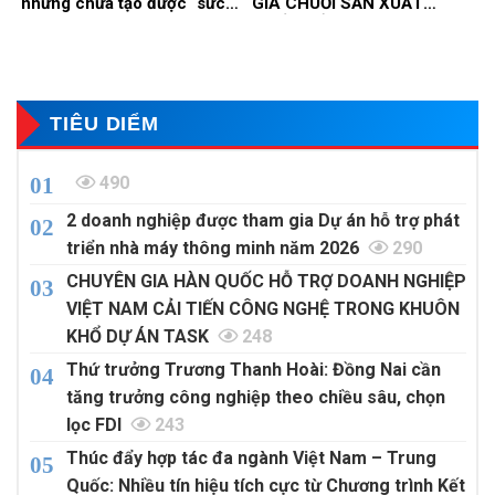
nhưng chưa tạo được “sức
GIA CHUỖI SẢN XUẤT
mạnh ngành”
QUỐC TẾ TRONG XU
HƯỚNG ESG VÀ TÁI CẤU
TRÚC CHUỖI CUNG ỨNG
TOÀN CẦU
TIÊU DIỂM
490
2 doanh nghiệp được tham gia Dự án hỗ trợ phát
triển nhà máy thông minh năm 2026
290
CHUYÊN GIA HÀN QUỐC HỖ TRỢ DOANH NGHIỆP
VIỆT NAM CẢI TIẾN CÔNG NGHỆ TRONG KHUÔN
KHỔ DỰ ÁN TASK
248
Thứ trưởng Trương Thanh Hoài: Đồng Nai cần
tăng trưởng công nghiệp theo chiều sâu, chọn
lọc FDI
243
Thúc đẩy hợp tác đa ngành Việt Nam – Trung
Quốc: Nhiều tín hiệu tích cực từ Chương trình Kết