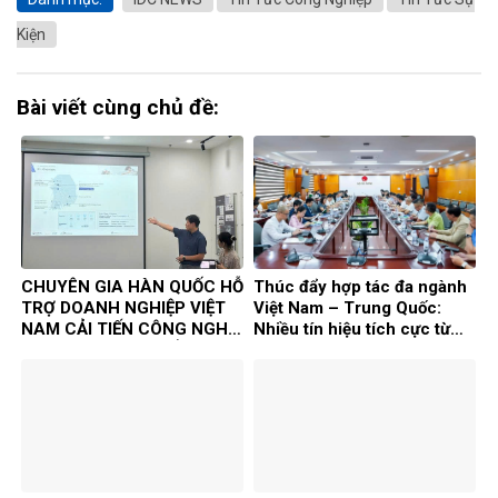
Kiện
Bài viết cùng chủ đề:
CHUYÊN GIA HÀN QUỐC HỖ
Thúc đẩy hợp tác đa ngành
TRỢ DOANH NGHIỆP VIỆT
Việt Nam – Trung Quốc:
NAM CẢI TIẾN CÔNG NGHỆ
Nhiều tín hiệu tích cực từ
TRONG KHUÔN KHỔ DỰ ÁN
Chương trình Kết nối doanh
TASK
nghiệp 2026