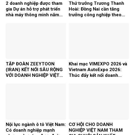
2 doanh nghiệp được tham
Thứ trưởng Trương Thanh
gia Dự án hỗ trợ phát triển
Hoài: Đồng Nai cần tăng
nhà máy thông minh năm
trưởng công nghiệp theo
2026
chiều sâu, chọn lọc FDI
TẬP ĐOÀN ZEEYTOON
Khai mạc VIMEXPO 2026 và
(IRAN) KẾT NỐI SÂU RỘNG
Vietnam AutoExpo 2026:
VỚI DOANH NGHIỆP VIỆT
Thúc đẩy kết nối doanh
NAM, MỞ RA CƠ HỘI HỢP
nghiệp, phát triển công
TÁC ĐẦU TƯ VÀ THƯƠNG
nghiệp hỗ trợ và chế biến
MẠI SONG PHƯƠNG
chế tạo
Nội lực ngành ô tô Việt Nam:
CƠ HỘI CHO DOANH
Có doanh nghiệp mạnh
NGHIỆP VIỆT NAM THAM