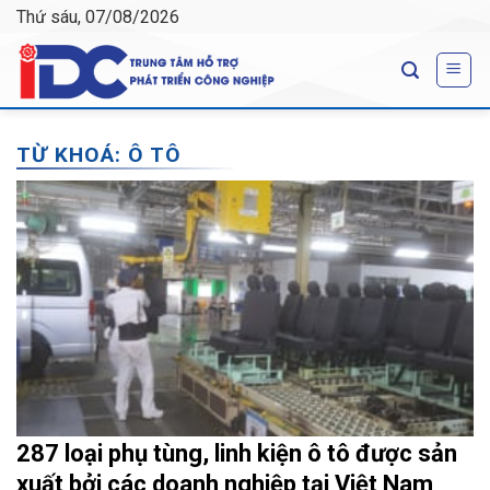
Skip
Thứ sáu, 07/08/2026
to
content
TỪ KHOÁ:
Ô TÔ
287 loại phụ tùng, linh kiện ô tô được sản
xuất bởi các doanh nghiệp tại Việt Nam