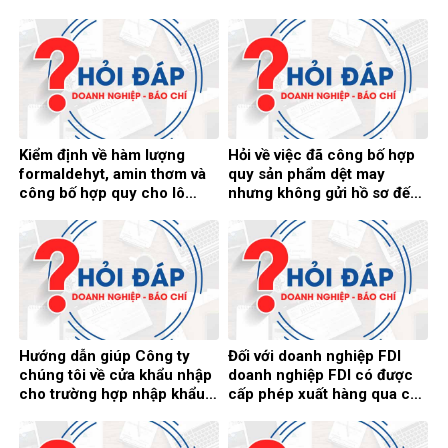
cửa hàng/hiệu buôn là đã
không có hóa đơn chứng từ
đươc phép đưa ra thị trường
chứng minh nguồn gốc xuất
Việt Nam
xứ
Kiểm định về hàm lượng
Hỏi về việc đã công bố hợp
formaldehyt, amin thơm và
quy sản phẩm dệt may
công bố hợp quy cho lô
nhưng không gửi hồ sơ đến
hàng này trước khi bán
Sở Công Thương
không
Hướng dẫn giúp Công ty
Đối với doanh nghiệp FDI
chúng tôi về cửa khẩu nhập
doanh nghiệp FDI có được
cho trường hợp nhập khẩu
cấp phép xuất hàng qua các
xe tải đã qua sử dụng
cửa khẩu phụ, đường mòn,
lối mở được không