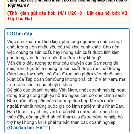
cung cấp các linh phụ kiện cho các doanh nghiệp toàn cầu ở
Việt Nam?
(Thời gian gửi câu hỏi: 14/11/2018 - Đặt câu hỏi bởi: Vũ
Thị Thu Hà)
IDC hồi đáp:
Việc sản xuất một linh kiện, phụ tùng ngoài yêu cầu về mặt
chất lượng còn nhiều yêu cầu về khía cạnh khác. Cho nên
việc chúng ta sản xuất, hay không sản xuất được linh kiện
phụ tùng, vấn đề là có tiêu thụ được hay không?
Vấn đề ở đây tương tự như câu chuyện của Samsung đã
nêu, trên thực tế là chúng ta sản xuất được rồi chất lượng
đảm bảo, tuy nhiên, có đưa được sản phẩm vào chuỗi sản
xuất của Tập đoàn SamSung không phải chỉ ở Việt Nam, mà
trên toàn cầu là câu chuyện khác.
Để giúp các doanh nghiệp Việt Nam, nhất doanh nghiệp hoạt
động trong công nghiệp hỗ trợ ngoài các cơ chế chính sách,
Nhà nước cũng cần các chương trình hợp tác với nước
ngoài, nhất là những quốc gia có kinh nghiệm như Nhật Bản,
Hàn Quốc. Tuy nhiên, vai trò của Nhà nước chỉ mang tính
thúc đẩy, còn quyết định có tham gia được công nghiệp hỗ
trợ hay không vẫn là phải tự bản thân các doanh nghiệp.
(Giải đáp bởi: HVTT)