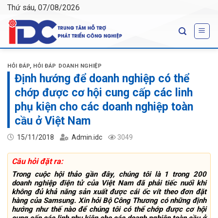
Skip
Thứ sáu, 07/08/2026
to
content
HỎI ĐÁP
,
HỎI ĐÁP DOANH NGHIỆP
Định hướng để doanh nghiệp có thể
chớp được cơ hội cung cấp các linh
phụ kiện cho các doanh nghiệp toàn
cầu ở Việt Nam
15/11/2018
Admin.idc
3049
Câu hỏi đặt ra:
Trong cuộc hội thảo gần đây, chúng tôi là 1 trong 200
doanh nghiệp điện tử của Việt Nam đã phải tiếc nuối khi
không đủ khả năng sản xuất được cái ốc vít theo đơn đặt
hàng của Samsung. Xin hỏi Bộ Công Thương có những định
hướng như thế nào để chúng tôi có thể chớp được cơ hội