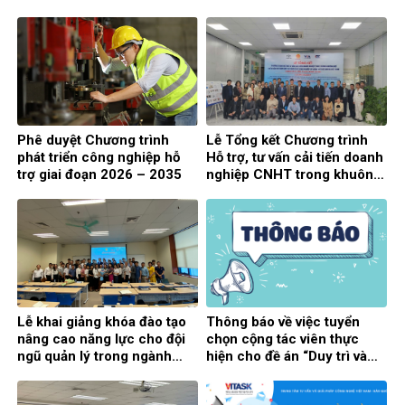
2026
Phê duyệt Chương trình
Lễ Tổng kết Chương trình
phát triển công nghiệp hỗ
Hỗ trợ, tư vấn cải tiến doanh
trợ giai đoạn 2026 – 2035
nghiệp CNHT trong khuôn
khổ Biên bản ghi nhớ hợp
tác giữa Cục Công nghiệp
và Công ty Ô tô Toyota Việt
Nam
Lễ khai giảng khóa đào tạo
Thông báo về việc tuyển
nâng cao năng lực cho đội
chọn cộng tác viên thực
ngũ quản lý trong ngành
hiện cho đề án “Duy trì và
công nghiệp hỗ trợ Việt Nam
vận hành Hệ thống Cơ sở dữ
liệu, Cổng thông tin điện tử