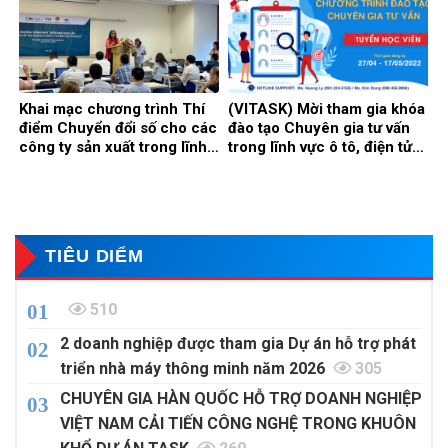
công nghiệp hỗ trợ năm
2024”
Khai mạc chương trình Thí
(VITASK) Mời tham gia khóa
điểm Chuyển đổi số cho các
đào tạo Chuyên gia tư vấn
công ty sản xuất trong lĩnh
trong lĩnh vực ô tô, điện tử
vực ô tô, cơ khí, điện tử tại
năm 2022
Việt Nam
TIÊU DIỂM
510
2 doanh nghiệp được tham gia Dự án hỗ trợ phát
triển nhà máy thông minh năm 2026
305
CHUYÊN GIA HÀN QUỐC HỖ TRỢ DOANH NGHIỆP
VIỆT NAM CẢI TIẾN CÔNG NGHỆ TRONG KHUÔN