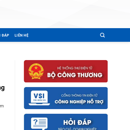
I ĐÁP
LIÊN HỆ
ng
Nam