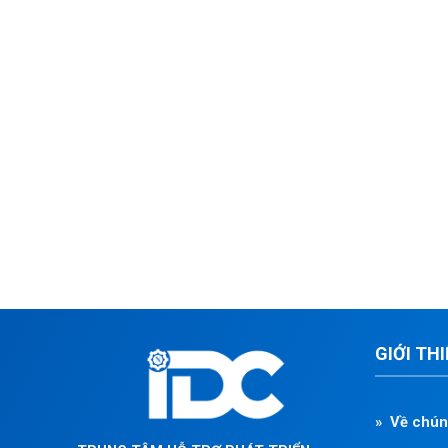
GIỚI TH
» Về chún