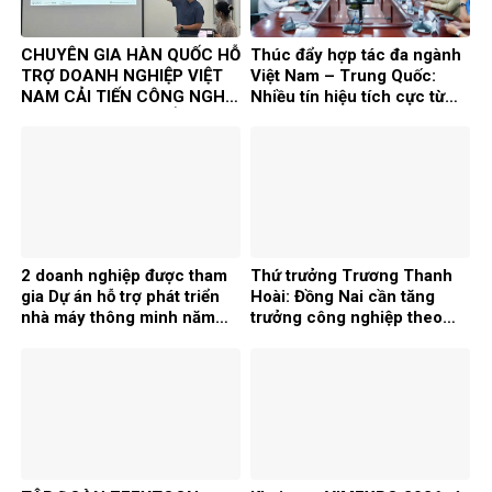
CHUYÊN GIA HÀN QUỐC HỖ
Thúc đẩy hợp tác đa ngành
TRỢ DOANH NGHIỆP VIỆT
Việt Nam – Trung Quốc:
NAM CẢI TIẾN CÔNG NGHỆ
Nhiều tín hiệu tích cực từ
TRONG KHUÔN KHỔ DỰ ÁN
Chương trình Kết nối doanh
TASK
nghiệp 2026
2 doanh nghiệp được tham
Thứ trưởng Trương Thanh
gia Dự án hỗ trợ phát triển
Hoài: Đồng Nai cần tăng
nhà máy thông minh năm
trưởng công nghiệp theo
2026
chiều sâu, chọn lọc FDI