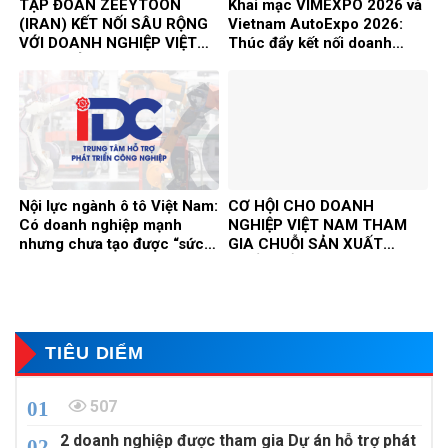
TẬP ĐOÀN ZEEYTOON
Khai mạc VIMEXPO 2026 và
(IRAN) KẾT NỐI SÂU RỘNG
Vietnam AutoExpo 2026:
VỚI DOANH NGHIỆP VIỆT
Thúc đẩy kết nối doanh
NAM, MỞ RA CƠ HỘI HỢP
nghiệp, phát triển công
TÁC ĐẦU TƯ VÀ THƯƠNG
nghiệp hỗ trợ và chế biến
MẠI SONG PHƯƠNG
chế tạo
Nội lực ngành ô tô Việt Nam:
CƠ HỘI CHO DOANH
Có doanh nghiệp mạnh
NGHIỆP VIỆT NAM THAM
nhưng chưa tạo được “sức
GIA CHUỖI SẢN XUẤT
mạnh ngành”
QUỐC TẾ TRONG XU
HƯỚNG ESG VÀ TÁI CẤU
TRÚC CHUỖI CUNG ỨNG
TOÀN CẦU
TIÊU DIỂM
507
2 doanh nghiệp được tham gia Dự án hỗ trợ phát