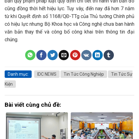
bản quy phạm pháp luật quy định chi tiết thi hành văn bản đó
cũng đồng thời hết hiệu lực. Tuy vây, đến nay đã hơn 7 năm
từ khi Quyết định số 1168/QĐ-TTg của Thủ tướng Chính phủ
có hiệu lực nhưng Bộ Khoa học và Công nghệ chưa ban hành
văn bản thay thế và công bố công khai trên thông tin đại
chúng.
Danh mục:
IDC NEWS
Tin Tức Công Nghiệp
Tin Tức Sự
Kiện
Bài viết cùng chủ đề: