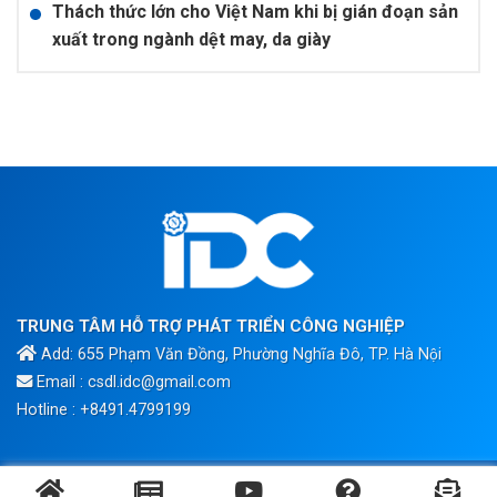
Thách thức lớn cho Việt Nam khi bị gián đoạn sản
xuất trong ngành dệt may, da giày
TRUNG TÂM HỖ TRỢ PHÁT TRIỂN CÔNG NGHIỆP
Add: 655 Phạm Văn Đồng, Phường Nghĩa Đô, TP. Hà Nội
Email : csdl.idc@gmail.com
Hotline : +8491.4799199
Bản quyền ©2020 thuộc về Trung Tâm Hỗ Trợ Phát Triển Công