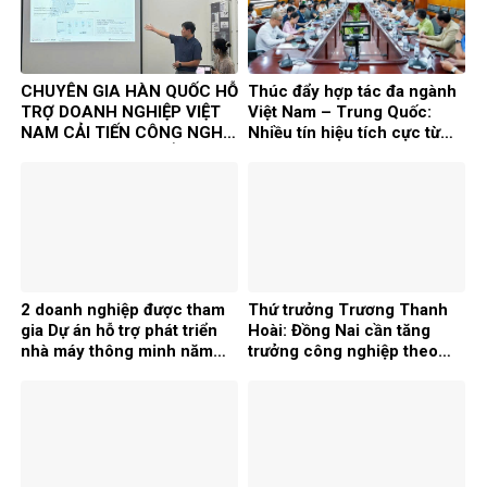
CHUYÊN GIA HÀN QUỐC HỖ
Thúc đẩy hợp tác đa ngành
TRỢ DOANH NGHIỆP VIỆT
Việt Nam – Trung Quốc:
NAM CẢI TIẾN CÔNG NGHỆ
Nhiều tín hiệu tích cực từ
TRONG KHUÔN KHỔ DỰ ÁN
Chương trình Kết nối doanh
TASK
nghiệp 2026
2 doanh nghiệp được tham
Thứ trưởng Trương Thanh
gia Dự án hỗ trợ phát triển
Hoài: Đồng Nai cần tăng
nhà máy thông minh năm
trưởng công nghiệp theo
2026
chiều sâu, chọn lọc FDI