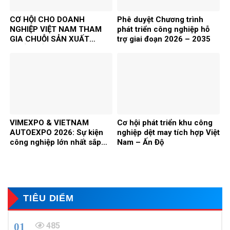
CƠ HỘI CHO DOANH
Phê duyệt Chương trình
NGHIỆP VIỆT NAM THAM
phát triển công nghiệp hỗ
GIA CHUỖI SẢN XUẤT
trợ giai đoạn 2026 – 2035
QUỐC TẾ TRONG XU
HƯỚNG ESG VÀ TÁI CẤU
TRÚC CHUỖI CUNG ỨNG
TOÀN CẦU
VIMEXPO & VIETNAM
Cơ hội phát triển khu công
AUTOEXPO 2026: Sự kiện
nghiệp dệt may tích hợp Việt
công nghiệp lớn nhất sắp
Nam – Ấn Độ
diễn ra tại Hà Nội
TIÊU DIỂM
485